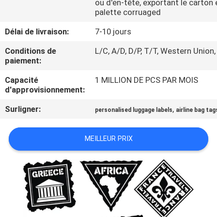
ou d'en-tête, exportant le carton 
palette corruaged
CONTRÔLE
Délai de livraison:
7-10 jours
DE
Conditions de
L/C, A/D, D/P, T/T, Western Union,
QUALITÉ
paiement:
Capacité
1 MILLION DE PCS PAR MOIS
CONTACTEZ-
d'approvisionnement:
NOUS
Surligner:
,
personalised luggage labels
airline bag tag
DEMANDEZ
MEILLEUR PRIX
UNE
CITATION
PLAN
DU