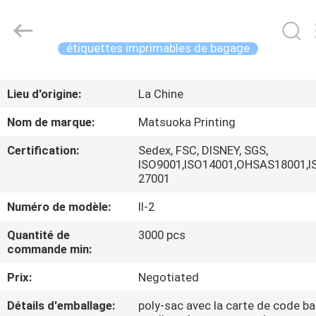
2026
Zhejiang
matsuoka
printing
co.,LTD.
étiquettes imprimables de bagage
All
Rights
Reserved.
MAISON
Lieu d'origine:
La Chine
PRODUITS
Nom de marque:
Matsuoka Printing
Certification:
Sedex, FSC, DISNEY, SGS,
AU
ISO9001,ISO14001,OHSAS18001,I
27001
SUJET
Numéro de modèle:
ll-2
DE
NOUS
Quantité de
3000 pcs
commande min:
VISITE
Prix:
Negotiated
D'USINE
Détails d'emballage:
poly-sac avec la carte de code ba