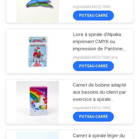
livres/impression
negotiable MOQ:1000
SITE
Softcover de bloc-notes
POTEAU CARRÉ
de carnet
44
PRIVACY
Spirale lié
Livre à spirale d'Alpaka
POLICY
imprimant CMYK ou
d'impression de livre
impression de Pantone
avec la bande élastique
negotiable MOQ:1000 pcs
POTEAU CARRÉ
Carnet de bobine adapté
20
aux besoins du client par
Impression
exercice à spirale
stationnaire de camarade
negotiable MOQ:1000
d'autocollant
de classe d'impression
POTEAU CARRÉ
de livre d'école
d'enfants
Carnet à spirale léger du