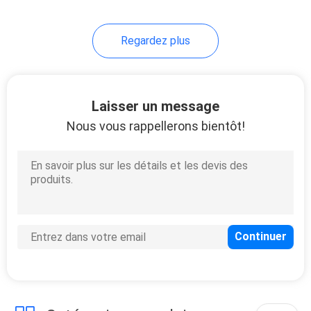
30
Regardez plus
Casse-tête
d'impression
Laisser un message
Nous vous rappellerons bientôt!
32
Labels auto-
adhésifs imprimés