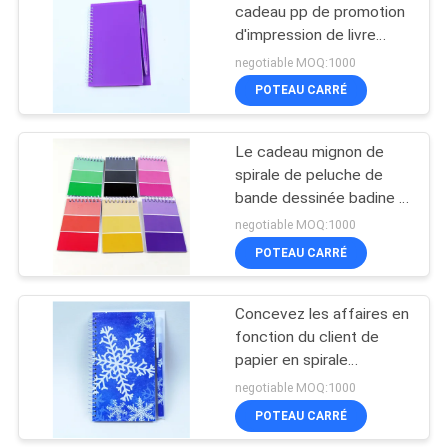
cadeau pp de promotion
d'impression de livre
28
avec le stylo
negotiable MOQ:1000
Les cartes flash de
POTEAU CARRÉ
étude des enfants
Le cadeau mignon de
spirale de peluche de
bande dessinée badine le
livre à couverture dure
negotiable MOQ:1000
coloré de carnet de
POTEAU CARRÉ
31
laiterie pour l'inscription
impression faite sur
Concevez les affaires en
fonction du client de
commande de
papier en spirale
journal
mignonnes d'étudiant
negotiable MOQ:1000
d'école de carnet
POTEAU CARRÉ
utilisant