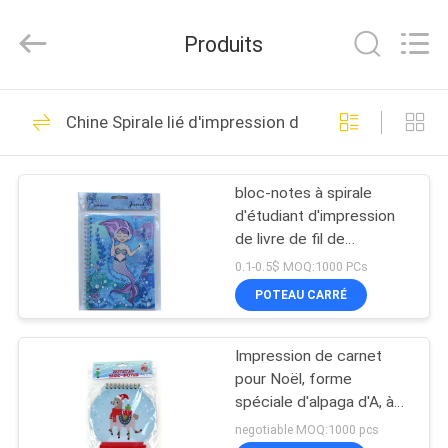
2026
Zhejiang
matsuoka
Produits
printing
co.,LTD.
All
Rights
Reserved.
MAISON
21
Chine Spirale lié d'impression de livre
Impression livre
PRODUITS
pour enfants
bloc-notes à spirale
d'étudiant d'impression
AU
de livre de fil de
SUJET
127*178mm comme
0.1-0.5$ MOQ:1000 PCs
cadeau de promotion
DE
POTEAU CARRÉ
29
NOUS
Impression de livre
Impression de carnet
pour Noël, forme
VISITE
du conseil des
spéciale d'alpaga d'A, à
spirale, listpad d'enfants
D'USINE
negotiable MOQ:1000 pcs
enfants