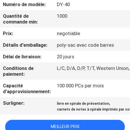
Numéro de modèle:
DY-40
CONTRÔLE
Quantité de
1000
commande min:
DE
QUALITÉ
Prix:
negotiable
Détails d'emballage:
poly-sac avec code barres
CONTACTEZ-
Délai de livraison:
20 jours
NOUS
Conditions de
L/C, D/A, D/P, T/T, Western Union,
paiement:
DEMANDEZ
Capacité
100 000 PCs par mois
UNE
d'approvisionnement:
CITATION
Surligner:
,
livre en spirale de présentation
carnets de notes à spirale imprimés par c
PLAN
MEILLEUR PRIX
DU