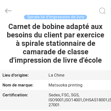
2026
Zhejiang
matsuoka
printing
co.,LTD.
Spirale lié d'impression de livre
All
Rights
Reserved.
Carnet de bobine adapté aux
MAISON
besoins du client par exercice
PRODUITS
à spirale stationnaire de
camarade de classe
AU
d'impression de livre d'école
SUJET
DE
Lieu d'origine:
La Chine
NOUS
Nom de marque:
Matsuoka printing
Certification:
Sedex, FSC, SGS,
VISITE
ISO9001,ISO14001,OHSAS18001,I
27001
D'USINE