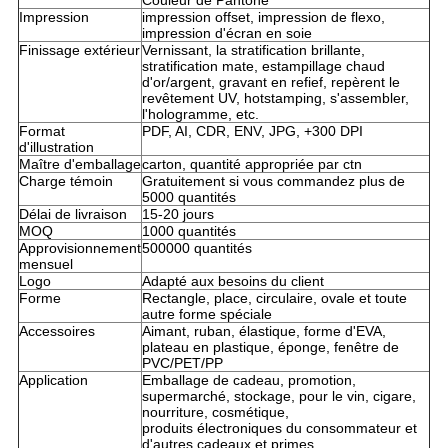
Couleur de Pantone
Impression
impression offset, impression de flexo,
impression d'écran en soie
Finissage extérieur
Vernissant, la stratification brillante,
stratification mate, estampillage chaud
d'or/argent, gravant en refief, repèrent le
revêtement UV, hotstamping, s'assembler,
l'hologramme, etc.
Format
PDF, AI, CDR, ENV, JPG, +300 DPI
d'illustration
Maître d'emballage
carton, quantité appropriée par ctn
Charge témoin
Gratuitement si vous commandez plus de
5000 quantités
Délai de livraison
15-20 jours
MOQ
1000 quantités
Approvisionnement
500000 quantités
mensuel
Logo
Adapté aux besoins du client
Forme
Rectangle, place, circulaire, ovale et toute
autre forme spéciale
Accessoires
Aimant, ruban, élastique, forme d'EVA,
plateau en plastique, éponge, fenêtre de
PVC/PET/PP
Application
Emballage de cadeau, promotion,
supermarché, stockage, pour le vin, cigare,
nourriture, cosmétique,
produits électroniques du consommateur et
d'autres cadeaux et primes.