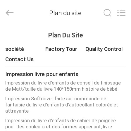
2026
Zhejiang
matsuoka
Plan du site
printing
co.,LTD.
All
Rights
Reserved.
MAISON
Plan Du Site
PRODUITS
société
Factory Tour
Quality Control
Contact Us
AU
Impression livre pour enfants
SUJET
Impression du livre d'enfants de conseil de finissage
DE
de Matt/taille du livre 140*150mm histoire de bébé
NOUS
Impression Softcover faite sur commande de
fantaisie du livre d'enfants d'autocollant colorée et
attrayante
VISITE
Impression du livre d'enfants de cahier de poignée
D'USINE
pour des couleurs et des formes apprenant, livre