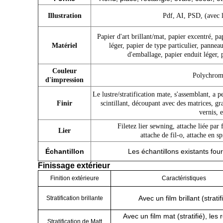
Illustration
Pdf, AI, PSD, (avec l
Papier d'art brillant/mat, papier excentré, pa
Matériel
léger
,
papier de type particulier,
panneau
d'emballage, papier enduit léger, p
Couleur
Polychrom
d'impression
Le lustre/stratification mate, s'assemblant, a
Finir
scintillant, découpant avec des matrices, gr
vernis, e
Filetez lier sewning,
attache liée par f
Lier
attache de fil-o, attache en s
Échantillon
Les échantillons existants fou
Finissage extérieur
Finition extérieure
Caractéristiques
Avec un film brillant (stratif
Stratification brillante
Avec un film mat (stratifié), les
Stratification de Matt