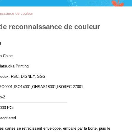
aissance de couleur
 de reconnaissance de couleur
e
a Chine
atsuoka Printing
edex, FSC, DISNEY, SGS,
SO9001,ISO14001,OHSAS18001,ISO/IEC 27001
b-2
000 PCs
egotiated
es cartes se rétrécissent enveloppé, emballé par la boîte, puis le