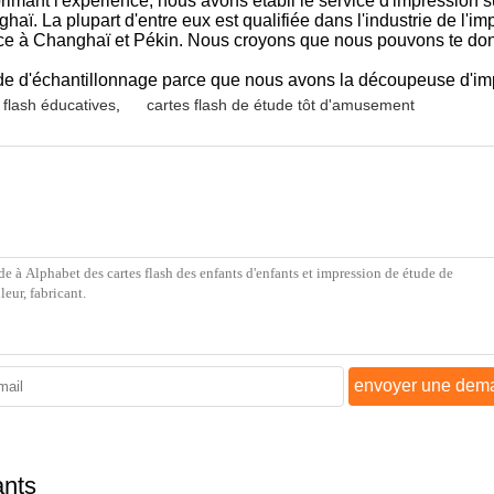
imant l'expérience, nous avons établi le service d'impression su
ï. La plupart d'entre eux est qualifiée dans l'industrie de l'im
ce à Changhaï et Pékin. Nous croyons que nous pouvons te donne
apide d'échantillonnage parce que nous avons la découpeuse d'i
 flash éducatives
,
cartes flash de étude tôt d'amusement
envoyer une dem
ants