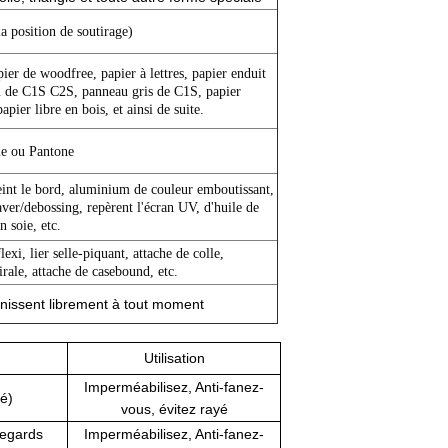
a position de soutirage)
pier de woodfree, papier à lettres,
papier
enduit
 de C1S C2S, panneau gris de C1S, papier
apier libre en bois, et ainsi de suite.
e ou Pantone
 peint le bord, aluminium de couleur emboutissant,
aver/debossing, repèrent l'écran UV, d'huile de
n soie, etc.
lexi, lier selle-piquant, attache de colle,
pirale, attache de casebound,
etc.
rnissent librement à tout moment
Utilisation
Imperméabilisez, Anti-fanez-
ié)
vous, évitez rayé
 regards
Imperméabilisez, Anti-fanez-