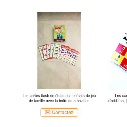
des enfants
Jeu de la copie Flashcards de service
Les cartes 
 prière
d'impression de cartes de tisonnier pour le
imperméabi
divertissement adulte
Contactez