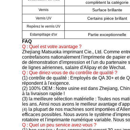
complètent la catégorie
Surface brillante
Vernis
Certains pièce brillant
Vernis UV
Repérez le vernis UV
Partie exceptionnelle
Estampillage d'or
FAQ
Q : Quel est votre avantage ?
Zhejiang Matsuoka imprimant Cie., Ltd. Comme entrep
contrefaisons nationalement l'imprimerie de papier 
de démonstration d'impression et l'un du partenaire 
de lignes aériennes, salaire d'Alipay et de Wechat.
Q : Que diriez-vous de du contrôle de qualité ?
(1) contrôle de qualité : Employés de QA 30+ et de QC
répondent à l'exigence.
(2) 100% OEM
:
Notre usine est dans Zhejiang, Chin
à la livraison rapide !
(3) la meilleure sélection matérielle
:
Toutes nos mati
les ans. Ainsi nous avons le meilleur avantage d'app
la plupart de nos machines sont importées d'Alle
(4)
efficaces possibles. Nous avons le système d'impress
rotatoire et l'imprimante numérique variable. Nou
Q : Quel un peu service avez-vous ?