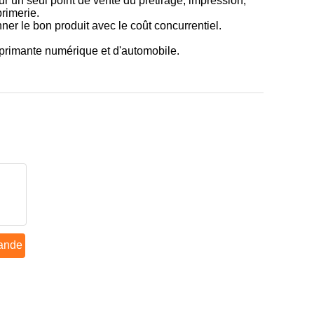
r un seul point de vente du prétirage, impression,
primerie.
r le bon produit avec le coût concurrentiel.
mprimante numérique et d'automobile.
ande