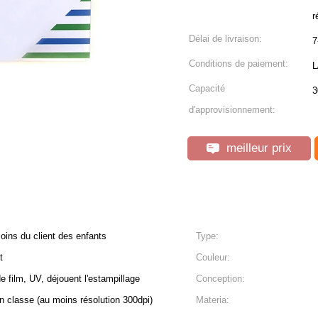
r
Délai de livraison:
7
Conditions de paiement:
L
Capacité
3
d'approvisionnement:
meilleur prix
oins du client des enfants
Type:
t
Couleur:
 de film, UV, déjouent l'estampillage
Conception:
 classe (au moins résolution 300dpi)
Materia: