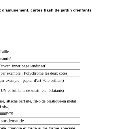
ôt d'amusement
cartes flash de jardin d'enfants
,
Taille
uantité
(cover+inner page+endsheet)
 (par exemple : Polychrome les deux côtés)
par exemple : papier d'art 70lb brillant)
UV et brillants
de /matt, etc. éclatants)
e, attache parfaite, fil-o de plastique/en métal
t etc.)
1000PCS
 sur demande
ile, triangle et toute autre forme spéciale