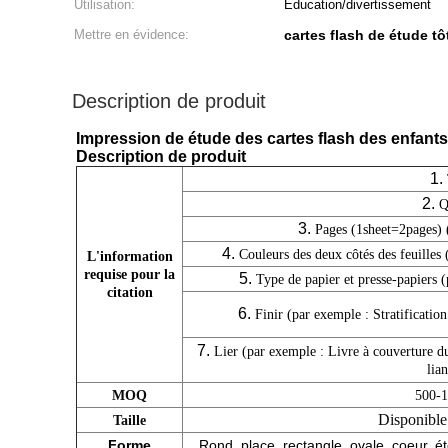
Utilisation:
Éducation/divertissement
Mettre en évidence:
cartes flash de étude t
Description de produit
Impression de étude des cartes flash des enfants
Description de produit
1.
2.
Q
3.
Pages (1sheet=2pages) 
4.
Couleurs des deux côtés des feuilles
L'information
requise pour la
5.
Type de papier et presse-papiers (
citation
6.
Finir (par exemple :
Stratification
7.
Lier (par exemple : Livre à couverture dur
lian
MOQ
500-
Disponible
Taille
Forme
Rond, place, rectangle, ovale, coeur, éto