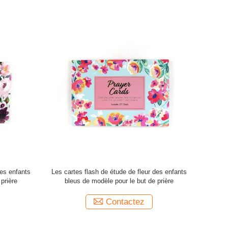
enant les
Enfants “S d'OEM apprenant l'impression de
Les cartes 
arte de jeu
cartes de jeu de jeu d'assortiment de cartes
de fami
flash
Contactez