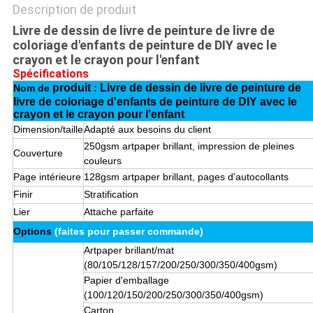
Description de produit
Livre de dessin de livre de peinture de livre de
coloriage d'enfants de peinture de DIY avec le
crayon et le crayon pour l'enfant
Spécifications
produit
Livre de dessin de livre de peinture de
Nom de
:
livre de coloriage d'enfants de peinture de DIY avec le
crayon et le crayon pour l'enfant
Dimension/taille
Adapté aux besoins du client
250gsm artpaper brillant, impression de pleines
Couverture
couleurs
Page intérieure
128gsm artpaper brillant
, pages d'autocollants
Finir
Stratification
Lier
Attache parfaite
Options
(faites pour passer commande)
Artpaper brillant/mat
(80/105/128/157/200/250/300/350/400gsm)
Papier d'emballage
(100/120/150/200/250/300/350/400gsm)
Carton