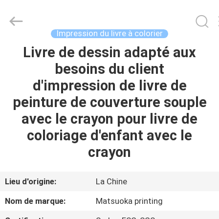
2026
Zhejiang
matsuoka
printing
co.,LTD.
Impression du livre à colorier
All
Rights
Reserved.
Livre de dessin adapté aux
MAISON
besoins du client
PRODUITS
d'impression de livre de
peinture de couverture souple
AU
avec le crayon pour livre de
SUJET
coloriage d'enfant avec le
DE
crayon
NOUS
Lieu d'origine:
La Chine
VISITE
Nom de marque:
Matsuoka printing
D'USINE