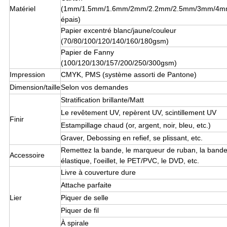
Matériel
(1mm/1.5mm/1.6mm/2mm/2.2mm/2.5mm/3mm/4
épais)
Papier excentré blanc/jaune/couleur
(70/80/100/120/140/160/180gsm)
Papier de Fanny
(100/120/130/157/200/250/300gsm)
Impression
CMYK, PMS (système assorti de Pantone)
Dimension/taille
Selon vos demandes
Stratification brillante/Matt
Le revêtement UV, repèrent UV, scintillement UV
Finir
Estampillage chaud (or, argent, noir, bleu, etc.)
Graver, Debossing en refief, se plissant, etc.
Remettez la bande, le marqueur de ruban, la band
Accessoire
élastique, l'oeillet, le PET/PVC, le DVD, etc.
Livre à couverture dure
Attache parfaite
Lier
Piquer de selle
Piquer de fil
À spirale