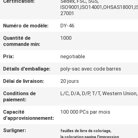
Certification:
Sedex, FSC, SGS,
ISO9001,ISO14001,OHSAS18001,I
CONTRÔLE
27001
DE
Numéro de modèle:
DY-46
QUALITÉ
Quantité de
1000
commande min:
CONTACTEZ-
Prix:
negotiable
NOUS
Détails d'emballage:
poly-sac avec code barres
Délai de livraison:
20 jours
DEMANDEZ
Conditions de
L/C, D/A, D/P, T/T, Western Union,
UNE
paiement:
CITATION
Capacité
100 000 PCs par mois
d'approvisionnement:
PLAN
Surligner:
,
feuilles de livre de coloriage
DU
la coloration pagine l'impression