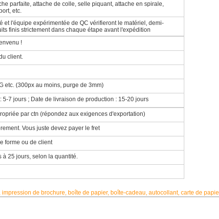
che parfaite, attache de colle, selle piquant, attache en spirale,
ort, etc.
et l'équipe expérimentée de QC vérifieront le matériel, demi-
its finis strictement dans chaque étape avant l'expédition
ienvenu !
u client.
G etc. (300px au moins, purge de 3mm)
 5-7 jours ; Date de livraison de production : 15-20 jours
ropriée par ctn (répondez aux exigences d'exportation)
ibrement.
Vous juste devez payer le fret
de forme ou
de client
à 25 jours, selon la quantité.
impression de brochure, boîte de papier, boîte-cadeau, autocollant, carte de papie