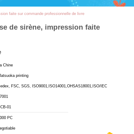
ssion faite sur commande professionnelle de livre
se de sirène, impression faite
e
a Chine
atsuoka printing
edex, FSC, SGS, ISO9001,ISO14001,OHSAS18001,ISO/IEC
7001
CB-01
000 PC
egotiable