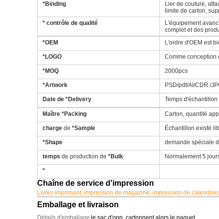
*Binding
Lier de couture, atta
limite de carton, supp
* contrôle de qualité
L'équipement avancé 
complet et des produ
*OEM
L'ordre d'OEM est b
*LOGO
Comme conception d
*MOQ
2000pcs
*Artwork
PSD/pdf/AI/CDR /JP
Date de
*Delivery
Temps d'échantillon :
Maître
*Packing
Carton, quantité app
charge
de
*Sample
Échantillon existé l
*Shape
demande
spéciale 
temps
de production de
*Bulk
Normalement 5 jours 
*
Chaîne de service d'impression
Livres imprimant, impression de magazine, impression de calendrier, 
Emballage et livraison
Détails d'emballage
le sac d'opp, cartonnent alors le paquet