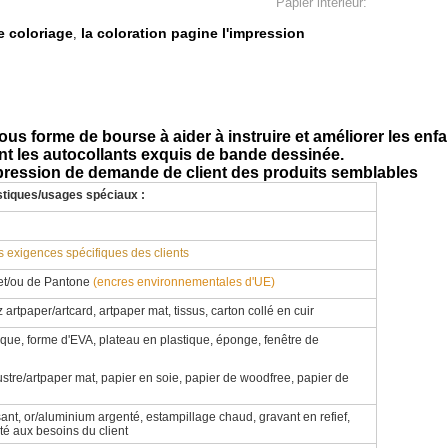
Papier intérieur:
de coloriage
la coloration pagine l'impression
,
sous forme de bourse à aider à instruire et améliorer les enf
ient les autocollants exquis de bande dessinée.
mpression de demande de client des produits semblables
istiques/usages spéciaux :
s exigences spécifiques des clients
et/ou de Pantone
(encres environnementales d'UE)
artpaper/artcard, artpaper mat, tissus, carton collé en cuir
ique, forme d'EVA, plateau en plastique, éponge, fenêtre de
 lustre/artpaper mat, papier en soie, papier de woodfree, papier de
ssant, or/aluminium argenté, estampillage chaud, gravant en refief,
é aux besoins du client