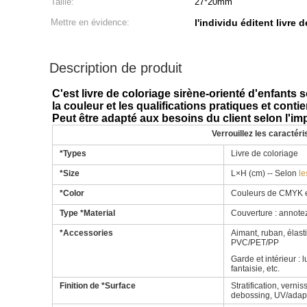
Taille:
27*20mm
Mettre en évidence:
l'individu éditent livre 
Description de produit
C'est livre de coloriage sirène-orienté d'enfants 
la couleur et les qualifications pratiques et cont
Peut être adapté aux besoins du client selon l'i
Verrouillez les caractér
*Types
Livre de coloriage
*Size
L×H (cm) -- Selon
le
*Color
Couleurs de CMYK 
Type *Material
Couverture : annotez 
*Accessories
Aimant, ruban, élast
PVC/PET/PP
Garde et intérieur :
fantaisie, etc.
Finition de *Surface
Stratification, verni
debossing, UV/adapt