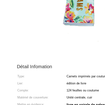
Détail Infomation
Type:
Carnets imprimés par cout
Lier:
édition de livre
Compte:
124 feuilles ou coutume
Matériel de couverture:
Unité centrale, cuir
Mettre en évidence:
livre en spirale de prés