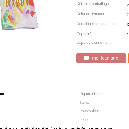
Détails d'emballage:
p
Délai de livraison:
2
Conditions de paiement:
D
Capacité
1
d'approvisionnement:
meilleur prix
ume
Papier intérieur:
Taille:
Impression:
Logo:
entation
carnets de notes à spirale imprimés par coutume
,