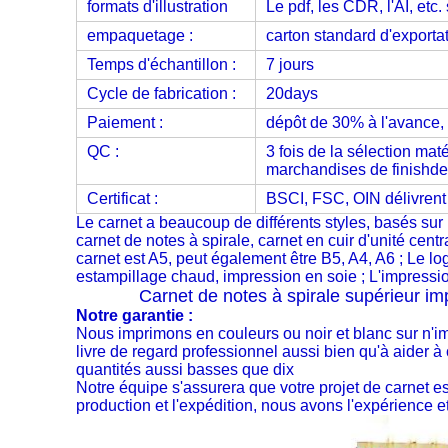
formats d'illustration
Le pdf, les CDR, l'AI, etc.
empaquetage :
carton standard d'exporta
Temps d'échantillon :
7 jours
Cycle de fabrication :
20days
Paiement :
dépôt de 30% à l'avance, 
QC :
3 fois de la sélection mat
marchandises de finishde
Certificat :
BSCI, FSC, OIN délivrent u
Le carnet a beaucoup de différents styles, basés sur l
carnet de notes à spirale, carnet en cuir d'unité centra
carnet est A5, peut également être B5, A4, A6 ; Le l
estampillage chaud, impression en soie ; L'impression
Carnet de notes à spirale supérieur i
Notre garantie :
Nous imprimons en couleurs ou noir et blanc sur n'i
livre de regard professionnel aussi bien qu'à aider à
quantités aussi basses que dix
Notre équipe s'assurera que votre projet de carnet est
production et l'expédition, nous avons l'expérience e