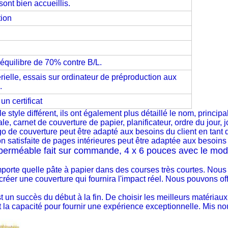
 sont bien accueillis.
tion
équilibre de 70% contre B/L.
érielle, essais sur ordinateur de préproduction aux
.
n certificat
e style différent, ils ont également plus détaillé le nom, princi
le, carnet de couverture de papier, planificateur, ordre du jour, j
ogo de couverture peut être adapté aux besoins du client en tant
 satisfaite de pages intérieures peut être adaptée aux besoins du
mperméable fait sur commande, 4 x 6 pouces avec le modè
mporte quelle pâte à papier dans des courses très courtes. Nous
 créer une couverture qui fournira l'impact réel. Nous pouvons of
 un succès du début à la fin. De choisir les meilleurs matériaux e
t la capacité pour fournir une expérience exceptionnelle. Mis nou