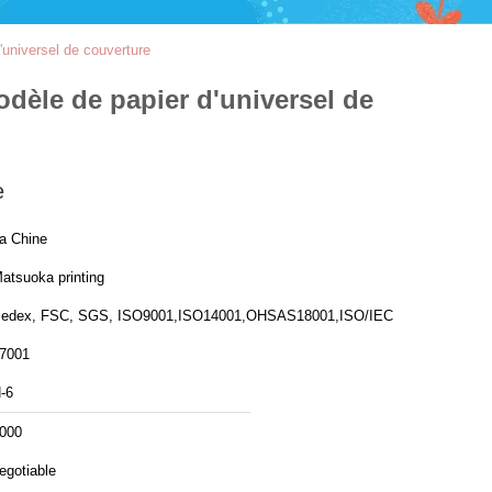
'universel de couverture
odèle de papier d'universel de
e
a Chine
atsuoka printing
edex, FSC, SGS, ISO9001,ISO14001,OHSAS18001,ISO/IEC
7001
-6
000
egotiable