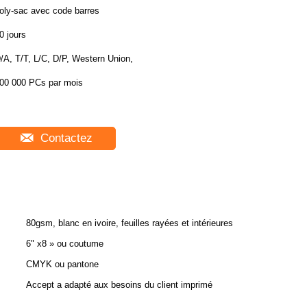
oly-sac avec code barres
0 jours
/A, T/T, L/C, D/P, Western Union,
00 000 PCs par mois
Contactez
80gsm, blanc en ivoire, feuilles rayées et intérieures
6" x8 » ou coutume
CMYK ou pantone
Accept a adapté aux besoins du client imprimé