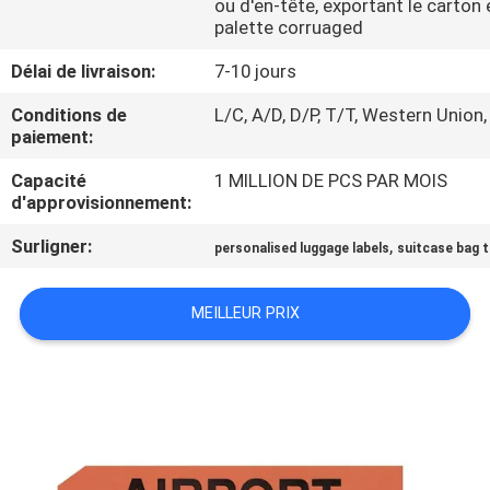
ou d'en-tête, exportant le carton 
palette corruaged
CONTRÔLE
Délai de livraison:
7-10 jours
DE
Conditions de
L/C, A/D, D/P, T/T, Western Union,
QUALITÉ
paiement:
Capacité
1 MILLION DE PCS PAR MOIS
CONTACTEZ-
d'approvisionnement:
NOUS
Surligner:
,
personalised luggage labels
suitcase bag 
DEMANDEZ
MEILLEUR PRIX
UNE
CITATION
PLAN
DU