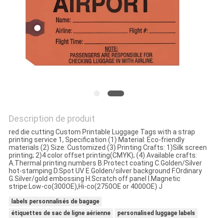
SITE
PRIVACY
POLICY
Description de produit
red die cutting Custom Printable Luggage Tags with a strap
printing service 1, Specification (1) Material: Eco-friendly
materials (2) Size: Customized (3) Printing Crafts: 1)Silk screen
printing; 2)4 color offset printing(CMYK); (4) Available crafts:
A.Thermal printing numbers B.Protect coating C.Golden/Silver
hot-stamping D.Spot UV E.Golden/silver background F.Ordinary
G.Silver/gold embossing H.Scratch off panel I.Magnetic
stripe:Low-co(300OE),Hi-co(2750OE or 4000OE) J
labels personnalisés de bagage
étiquettes de sac de ligne aérienne
personalised luggage labels