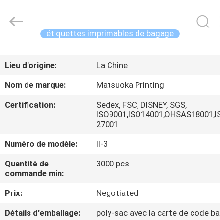
2026
Zhejiang
matsuoka
printing
co.,LTD.
étiquettes imprimables de bagage
All
Rights
Reserved.
MAISON
Lieu d'origine:
La Chine
PRODUITS
Nom de marque:
Matsuoka Printing
Certification:
Sedex, FSC, DISNEY, SGS,
AU
ISO9001,ISO14001,OHSAS18001,I
27001
SUJET
Numéro de modèle:
ll-3
DE
NOUS
Quantité de
3000 pcs
commande min:
VISITE
Prix:
Negotiated
D'USINE
Détails d'emballage:
poly-sac avec la carte de code ba