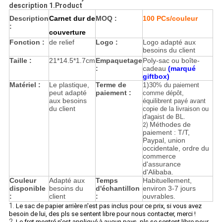
description 1.Product
Description
Carnet dur de
MOQ :
100 PCs/couleur
:
couverture
Fonction :
de relief
Logo :
Logo adapté aux
besoins du client
Taille :
21*14.5*1.7cm
Empaquetage
Poly-sac ou boîte-
:
cadeau
(marqué
giftbox)
Matériel :
Le plastique,
Terme de
1)
30% du paiement
peut adapté
paiement :
comme dépôt,
aux besoins
équilibrent payé avant
du client
copie de la livraison ou
d'agaist de BL.
Méthodes de
2)
paiement : T/T,
Paypal, union
occidentale, ordre du
commerce
d'assurance
d'Alibaba.
Couleur
Adapté aux
Temps
Habituellement,
disponible
besoins du
d'échantillon
environ 3-7 jours
:
client
:
ouvrables.
1.
Le sac de papier arrière n'est pas inclus pour ce prix, si vous avez
besoin de lui, des pls se sentent libre pour nous contacter, merci !
2.
Le fret montré n'est appliqué à aucun pays, pls se sentent libre pour