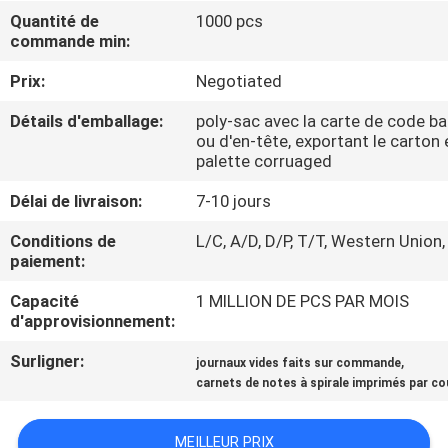
Quantité de
1000 pcs
commande min:
CONTRÔLE
DE
Prix:
Negotiated
QUALITÉ
Détails d'emballage:
poly-sac avec la carte de code ba
ou d'en-tête, exportant le carton 
palette corruaged
CONTACTEZ-
Délai de livraison:
7-10 jours
NOUS
Conditions de
L/C, A/D, D/P, T/T, Western Union,
paiement:
DEMANDEZ
Capacité
1 MILLION DE PCS PAR MOIS
UNE
d'approvisionnement:
CITATION
Surligner:
,
journaux vides faits sur commande
carnets de notes à spirale imprimés par c
PLAN
DU
MEILLEUR PRIX