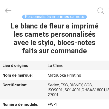
2026
Zhejiang
matsuoka
printing
co.,LTD.
Personnalisés imprimés carnets
All
Rights
Reserved.
Le blanc de fleur a imprimé
MAISON
les carnets personnalisés
PRODUITS
avec le stylo, blocs-notes
faits sur commande
AU
SUJET
Lieu d'origine:
La Chine
DE
Nom de marque:
Matsuoka Printing
NOUS
Certification:
Sedex, FSC, DISNEY, SGS,
ISO9001,ISO14001,OHSAS18001,I
27001
VISITE
D'USINE
Numéro de modèle:
FW-1