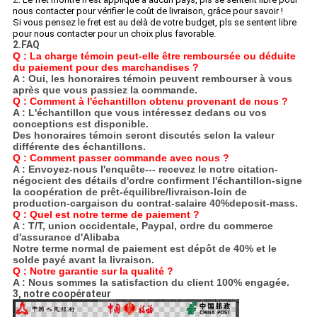
nous contacter pour vérifier le coût de livraison, grâce pour savoir !
Si vous pensez le fret est au delà de votre budget, pls se sentent libre
pour nous contacter pour un choix plus favorable.
2.FAQ
Q : La charge témoin peut-elle être remboursée ou déduite
du paiement pour des marchandises ?
A : Oui, les honoraires témoin peuvent rembourser à vous
après que vous passiez la commande.
Q : Comment à l'échantillon obtenu provenant de nous ?
A : L'échantillon que vous intéressez dedans ou vos
conceptions est disponible.
Des honoraires témoin seront discutés selon la valeur
différente des échantillons.
Q :
Comment passer commande avec nous ?
A : Envoyez-nous l'enquête--- recevez le notre citation-
négocient des détails d'ordre confirment l'échantillon-signe
la coopération de prêt-équilibre/livraison-loin de
production-cargaison du contrat-salaire 40%deposit-mass.
Q : Quel est notre terme de paiement ?
A : T/T, union occidentale, Paypal, ordre du commerce
d'assurance d'Alibaba
Notre terme normal de paiement est dépôt de 40% et le
solde payé avant la livraison.
Q : Notre garantie sur la qualité ?
A : Nous sommes la satisfaction du client 100% engagée.
3, notre coopérateur