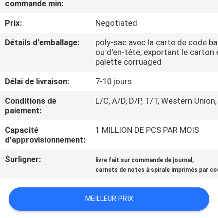
commande min:
CONTRÔLE
Prix:
Negotiated
DE
Détails d'emballage:
poly-sac avec la carte de code ba
ou d'en-tête, exportant le carton 
QUALITÉ
palette corruaged
Délai de livraison:
7-10 jours
CONTACTEZ-
Conditions de
L/C, A/D, D/P, T/T, Western Union,
NOUS
paiement:
Capacité
1 MILLION DE PCS PAR MOIS
DEMANDEZ
d'approvisionnement:
UNE
Surligner:
,
livre fait sur commande de journal
CITATION
carnets de notes à spirale imprimés par c
PLAN
MEILLEUR PRIX
DU