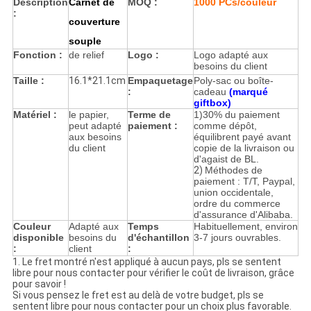
Description
Carnet de
MOQ :
1000 PCs/couleur
:
couverture
souple
Fonction :
de relief
Logo :
Logo adapté aux
besoins du client
Taille :
16.1*21.1cm
Empaquetage
Poly-sac ou boîte-
:
cadeau
(marqué
giftbox)
Matériel :
le papier,
Terme de
1)
30% du paiement
peut adapté
paiement :
comme dépôt,
aux besoins
équilibrent payé avant
du client
copie de la livraison ou
d'agaist de BL.
2)
Méthodes de
paiement : T/T, Paypal,
union occidentale,
ordre du commerce
d'assurance d'Alibaba.
Couleur
Adapté aux
Temps
Habituellement, environ
disponible
besoins du
d'échantillon
3-7 jours ouvrables.
:
client
:
1.
Le fret montré n'est appliqué à aucun pays, pls se sentent
libre pour nous contacter pour vérifier le coût de livraison, grâce
pour savoir !
Si vous pensez le fret est au delà de votre budget, pls se
sentent libre pour nous contacter pour un choix plus favorable.