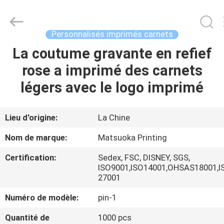
2026
Zhejiang
matsuoka
printing
co.,LTD.
Personnalisés imprimés carnets
All
Rights
Reserved.
La coutume gravante en refief
MAISON
rose a imprimé des carnets
PRODUITS
légers avec le logo imprimé
AU
Lieu d'origine:
La Chine
SUJET
Nom de marque:
Matsuoka Printing
DE
Certification:
Sedex, FSC, DISNEY, SGS,
NOUS
ISO9001,ISO14001,OHSAS18001,I
27001
VISITE
Numéro de modèle:
pin-1
D'USINE
Quantité de
1000 pcs