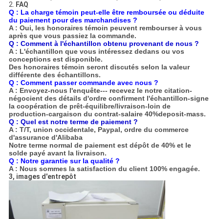
2.
FAQ
Q : La charge témoin peut-elle être remboursée ou déduite
du paiement pour des marchandises ?
A : Oui, les honoraires témoin peuvent rembourser à vous
après que vous passiez la commande.
Q : Comment à l'échantillon obtenu provenant de nous ?
A : L'échantillon que vous intéressez dedans ou vos
conceptions est disponible.
Des honoraires témoin seront discutés selon la valeur
différente des échantillons.
Q :
Comment passer commande avec nous ?
A : Envoyez-nous l'enquête--- recevez le notre citation-
négocient des détails d'ordre confirment l'échantillon-signe
la coopération de prêt-équilibre/livraison-loin de
production-cargaison du contrat-salaire 40%deposit-mass.
Q : Quel est notre terme de paiement ?
A : T/T, union occidentale, Paypal, ordre du commerce
d'assurance d'Alibaba
Notre terme normal de paiement est dépôt de 40% et le
solde payé avant la livraison.
Q : Notre garantie sur la qualité ?
A : Nous sommes la satisfaction du client 100% engagée.
3, images d'entrepôt