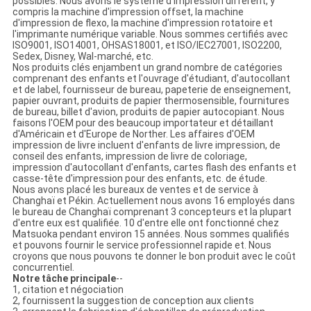
possibles. Nous avons le système d'impression différent, y
compris la machine d'impression offset, la machine
d'impression de flexo, la machine d'impression rotatoire et
l'imprimante numérique variable. Nous sommes certifiés avec
ISO9001, ISO14001, OHSAS18001, et ISO/IEC27001, ISO2200,
Sedex, Disney, Wal-marché, etc.
Nos produits clés enjambent un grand nombre de catégories
comprenant des enfants et l'ouvrage d'étudiant, d'autocollant
et de label, fournisseur de bureau, papeterie de enseignement,
papier ouvrant, produits de papier thermosensible, fournitures
de bureau, billet d'avion, produits de papier autocopiant. Nous
faisons l'OEM pour des beaucoup importateur et détaillant
d'Américain et d'Europe de Norther. Les affaires d'OEM
impression de livre incluent d'enfants de livre impression, de
conseil des enfants, impression de livre de coloriage,
impression d'autocollant d'enfants, cartes flash des enfants et
casse-tête d'impression pour des enfants, etc. de étude.
Nous avons placé les bureaux de ventes et de service à
Changhaï et Pékin. Actuellement nous avons 16 employés dans
le bureau de Changhaï comprenant 3 concepteurs et la plupart
d'entre eux est qualifiée. 10 d'entre elle ont fonctionné chez
Matsuoka pendant environ 15 années. Nous sommes qualifiés
et pouvons fournir le service professionnel rapide et. Nous
croyons que nous pouvons te donner le bon produit avec le coût
concurrentiel.
Notre tâche principale
--
1, citation et négociation
2, fournissent la suggestion de conception aux clients