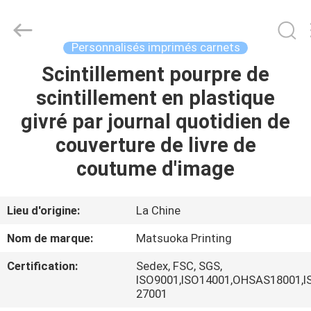
2026
Zhejiang
matsuoka
printing
co.,LTD.
Personnalisés imprimés carnets
All
Rights
Reserved.
Scintillement pourpre de
MAISON
scintillement en plastique
PRODUITS
givré par journal quotidien de
couverture de livre de
AU
coutume d'image
SUJET
DE
Lieu d'origine:
La Chine
NOUS
Nom de marque:
Matsuoka Printing
Certification:
Sedex, FSC, SGS,
VISITE
ISO9001,ISO14001,OHSAS18001,I
27001
D'USINE