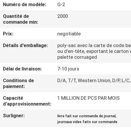
Numéro de modèle:
G-2
CONTRÔLE
Quantité de
2000
commande min:
DE
QUALITÉ
Prix:
negotiable
Détails d'emballage:
poly-sac avec la carte de code ba
CONTACTEZ-
ou d'en-tête, exportant le carton 
palette corruaged
NOUS
Délai de livraison:
7-10 jours
DEMANDEZ
Conditions de
D/A, T/T, Western Union, D/P, L/C,
paiement:
UNE
Capacité
1 MILLION DE PCS PAR MOIS
CITATION
d'approvisionnement:
Surligner:
,
livre fait sur commande de journal
PLAN
journaux vides faits sur commande
DU