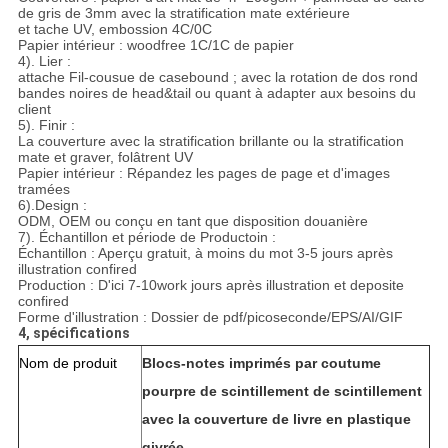
de gris de 3mm avec la stratification mate extérieure
et tache UV, embossion 4C/0C
Papier intérieur : woodfree 1C/1C de papier
4). Lier :
attache Fil-cousue de casebound ; avec la rotation de dos rond
bandes noires de head&tail ou quant à adapter aux besoins du
client
5). Finir :
La couverture avec la stratification brillante ou la stratification
mate et graver, folâtrent UV
Papier intérieur : Répandez les pages de page et d'images
tramées
6).Design :
ODM, OEM ou conçu en tant que disposition douanière
7). Échantillon et période de Productoin :
Échantillon : Aperçu gratuit, à moins du mot 3-5 jours après
illustration confired
Production : D'ici 7-10work jours après illustration et deposite
confired
Forme d'illustration : Dossier de pdf/picoseconde/EPS/AI/GIF
4, spécifications
Nom de produit
Blocs-notes imprimés par coutume
pourpre de scintillement de scintillement
avec la couverture de livre en plastique
givrée