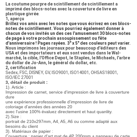
La coutume pourpre de scintillement de scintillement a
imprimé des blocs-notes avec la couverture de livre en
plastique givrée
.
1, aperçu
Brillez vos amis avec les notes que vous écrivez en ces blocs-
notes de scintillement. Vous pourriez également donner à
chacun de vos invités un des ces l'amusement 30 blocs-notes
de page à votre prochain assoupissement ou fête
d'anniversaire ! Pages rayées. 3" x 5" des couleurs peut varier.
Nous imprimons les journaux pour beaucoup d'éditeurs des
USA et des importateurs et eux sont vendus dans le Wal-
marché, la cible, l'Office Depot, le Staples, le Michaels, l'arbre
du dollar de Jo-Ann, le général du dollar, etc.
2, certification
Sedex, FSC, DISNEY, GV, ISO9001, ISO14001, OHSAS18001,
ISO/IEC 27001
3, détail de produit :
1). Article :
Impression de carnet, service d'impression de livre à couverture
dure
une expérience professionnelle d'impression de livre de
coloriage d'années des années 20
avec l'usine 100% évaluez directement et haut quanlity.
2).Size :
portrait de 210x297mm, A4, A5, A6 ou comme adapté aux
besoins du client
3). Matériaux de papier :
Couverture : papier d'art mat de 4P 200gsm + panneau de carte