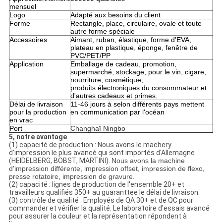
mensuel
Logo
Adapté aux besoins du client
Forme
Rectangle, place, circulaire, ovale et toute
autre forme spéciale
Accessoires
Aimant, ruban, élastique, forme d'EVA,
plateau en plastique, éponge, fenêtre de
PVC/PET/PP
Application
Emballage de cadeau, promotion,
supermarché, stockage, pour le vin, cigare,
nourriture, cosmétique,
produits électroniques du consommateur et
d'autres cadeaux et primes.
Délai de livraison
11-46 jours à selon différents pays mettent
pour la production
en communication par l'océan
en vrac
Port
Changhaï Ningbo
5, notre avantage
(1) capacité de production : Nous avons le machery
d'impression le plus avancé qui sont importés d'Allemagne
(HEIDELBERG, BOBST, MARTINI).
Nous avons la machine
d'impression différente, impression offset, impression de flexo,
presse rotatoire, impression de gravure.
(2) capacité : lignes de production de l'ensemble 20+ et
travailleurs qualifiés 350+ au guaranttee le délai de livraison.
(3) contrôle de qualité : Employés de QA 30+ et de QC pour
commander et vérifier la qualité. Le laboratoire d'essais avancé
pour assurer la couleur et la représentation répondent à