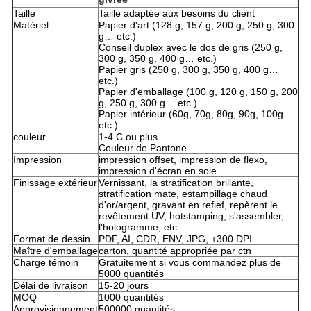
Taille
Taille adaptée aux besoins du client
Matériel
Papier d'art (128 g, 157 g, 200 g, 250 g, 300
g… etc.)
Conseil duplex avec le dos de gris (250 g,
300 g, 350 g, 400 g… etc.)
Papier gris (250 g, 300 g, 350 g, 400 g…
etc.)
Papier d'emballage (100 g, 120 g, 150 g, 200
g, 250 g, 300 g… etc.)
Papier intérieur (60g, 70g, 80g, 90g, 100g…
etc.)
couleur
1-4 C ou plus
Couleur de Pantone
Impression
impression offset, impression de flexo,
impression d'écran en soie
Finissage extérieur
Vernissant, la stratification brillante,
stratification mate, estampillage chaud
d'or/argent, gravant en refief, repèrent le
revêtement UV, hotstamping, s'assembler,
l'hologramme, etc.
Format de dessin
PDF, AI, CDR, ENV, JPG, +300 DPI
Maître d'emballage
carton, quantité appropriée par ctn
Charge témoin
Gratuitement si vous commandez plus de
5000 quantités
Délai de livraison
15-20 jours
MOQ
1000 quantités
Approvisionnement
500000 quantités