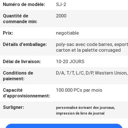
Numéro de modèle:
SJ-2
CONTRÔLE
Quantité de
2000
commande min:
DE
QUALITÉ
Prix:
negotiable
Détails d'emballage:
poly-sac avec code barres, export
CONTACTEZ-
carton et la palette corruaged
NOUS
Délai de livraison:
10-20 JOURS
Conditions de
D/A, T/T, L/C, D/P, Western Union,
DEMANDEZ
paiement:
UNE
Capacité
100.000 PCs par mois
d'approvisionnement:
CITATION
Surligner:
,
personnalisé écrivant des journaux
impression de livre de journal
PLAN
DU