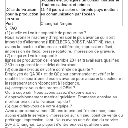
produits électroniques du consommateur et
d'autres cadeaux et primes.
Délai de livraison
11-46 jours à selon différents pays mettent
pour la production
en communication par l'océan
en vrac
Port
Changhaï Ningbo
5, FAQ
(1) quelle est votre capacité de production ?
Nous avons le machery d'impression le plus avancé qui sont
importés d'Allemagne (HEIDELBERG, BOBST, MARTINI).
Nous
avons la machine d'impression différente, impression offset,
impression de flexo, presse rotatoire, impression de gravure.
(2) ce qui est votre capacité
lignes de production de l'ensemble 20+ et travailleurs qualifiés
350+ au guaranttee le délai de livraison.
(3) que diriez-vous de votre contrôle de qualité ?
Employés de QA 30+ et de QC pour commander et vérifier la
qualité. Le laboratoire d'essais avancé pour assurer la couleur et
la représentation répondent à l'exigence.
(4) acceptez-vous des ordres d'OEM ?
Oui à coup sûr. Nous avons assez d'expérience et
d'approvisionnement matériel quicklest. Promesse absolue au
meilleur prix et à la livraison rapide !
(6) que diriez-vous de votre équipe ?
Avec approximativement 30 ans imprimant l'expérience, nous
avons établi le service d'impression sur un seul point de vente du
prétirage, impression, liant. Nous avons une équipe du service
20+ à Changhaï. La plupart d'entre eux est qualifiée dans