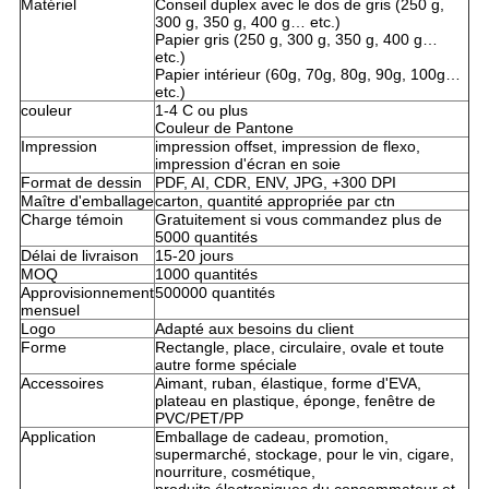
Matériel
Conseil duplex avec le dos de gris (250 g,
300 g, 350 g, 400 g… etc.)
Papier gris (250 g, 300 g, 350 g, 400 g…
etc.)
Papier intérieur (60g, 70g, 80g, 90g, 100g…
etc.)
couleur
1-4 C ou plus
Couleur de Pantone
Impression
impression offset, impression de flexo,
impression d'écran en soie
Format de dessin
PDF, AI, CDR, ENV, JPG, +300 DPI
Maître d'emballage
carton, quantité appropriée par ctn
Charge témoin
Gratuitement si vous commandez plus de
5000 quantités
Délai de livraison
15-20 jours
MOQ
1000 quantités
Approvisionnement
500000 quantités
mensuel
Logo
Adapté aux besoins du client
Forme
Rectangle, place, circulaire, ovale et toute
autre forme spéciale
Accessoires
Aimant, ruban, élastique, forme d'EVA,
plateau en plastique, éponge, fenêtre de
PVC/PET/PP
Application
Emballage de cadeau, promotion,
supermarché, stockage, pour le vin, cigare,
nourriture, cosmétique,