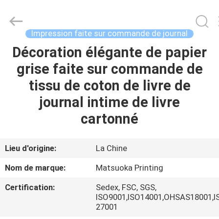
2026
Zhejiang
matsuoka
printing
co.,LTD.
Impression faite sur commande de journal
All
Rights
Reserved.
Décoration élégante de papier
MAISON
grise faite sur commande de
PRODUITS
tissu de coton de livre de
journal intime de livre
AU
cartonné
SUJET
DE
Lieu d'origine:
La Chine
NOUS
Nom de marque:
Matsuoka Printing
Certification:
Sedex, FSC, SGS,
VISITE
ISO9001,ISO14001,OHSAS18001,I
27001
D'USINE