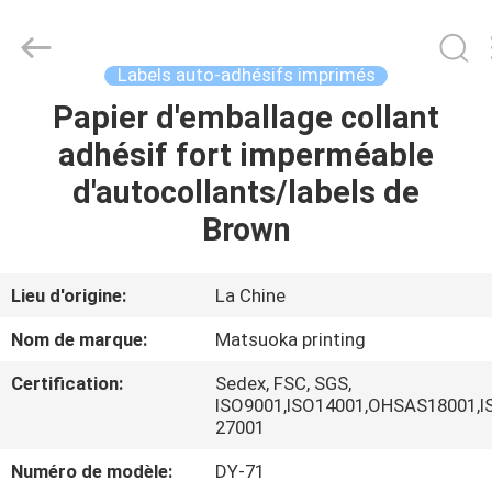
2026
Zhejiang
matsuoka
printing
co.,LTD.
Labels auto-adhésifs imprimés
All
Rights
Reserved.
Papier d'emballage collant
MAISON
adhésif fort imperméable
PRODUITS
d'autocollants/labels de
Brown
AU
SUJET
Lieu d'origine:
La Chine
DE
Nom de marque:
Matsuoka printing
NOUS
Certification:
Sedex, FSC, SGS,
ISO9001,ISO14001,OHSAS18001,I
27001
VISITE
D'USINE
Numéro de modèle:
DY-71