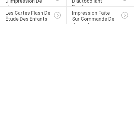
D'impression De 
D'autocollant 
Livre
D'enfants
Les Cartes Flash De 
Impression Faite 
Étude Des Enfants
Sur Commande De 
Journal