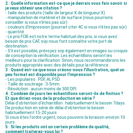
2 : Quelle information est-ce que je devrais vous fais savoir si
je veux obtenir une citation ?
- taille des produits (taille de largeur X de longueur X)
- manipulation de matériel et de surface (nous pourrions
conseiller si vous n'êtes pas sûr)
- couleurs d'impression (pourrait citer 4C si vous n'êtes pas sûr)
- quantité
- Le prix FOB est notre terme habituel des prix, si vous avez
besoin de prix CAF, svp nous font connaître votre port de
destination.
- S'il est possible, prévoyez svp également en images ou croquis
de conception la vérification. Les échantillons seront les
meilleurs pour la clarification. Sinon, nous recommanderons les
produits appropriés avec des détails pour la référence.
3 : Quand est-ce que nous créons-nous l'illustration, quel un
peu format est disponible pour l'impression ?
- Les populaires : PDF, AI, PSD.
- Taille de soutirage : 3-5mm.
- Résolution : aucun moins de 300 DPI.
4 : Combien de jours les échantillons seront-ils de finition ?
Et que diriez-vous de la production en série ?
Délai d'obtention d'échantillon : habituellement le besoin 7days.
De production en série de délai d'obtention le besoin
habituellement 15-20 jours
Si vous êtes l'ordre urgent, nous pouvons la livraison environ 10
jours.
5 : Si les produits ont un certain problème de qualité,
comment traiterez-vous lui ?