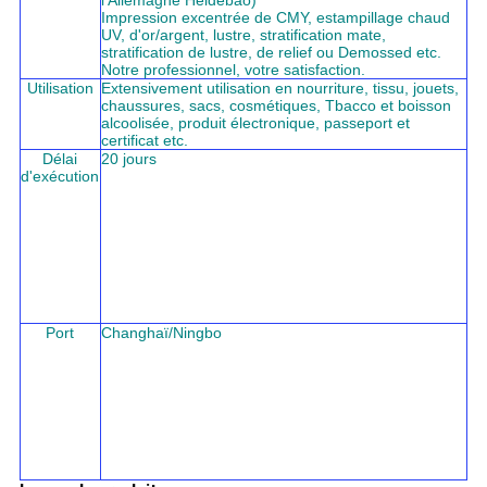
l'Allemagne Heidebao)
Impression excentrée de CMY, estampillage chaud
UV, d'or/argent, lustre, stratification mate,
stratification de lustre, de relief ou Demossed etc.
Notre professionnel, votre satisfaction.
Utilisation
Extensivement utilisation en nourriture, tissu, jouets,
chaussures, sacs, cosmétiques, Tbacco et boisson
alcoolisée, produit électronique, passeport et
certificat etc.
Délai
20 jours
d'exécution
Port
Changhaï/Ningbo