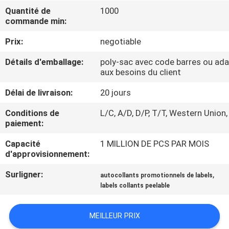
Quantité de
1000
commande min:
CONTRÔLE
DE
Prix:
negotiable
QUALITÉ
Détails d'emballage:
poly-sac avec code barres ou ad
aux besoins du client
CONTACTEZ-
Délai de livraison:
20 jours
NOUS
Conditions de
L/C, A/D, D/P, T/T, Western Union,
paiement:
DEMANDEZ
Capacité
1 MILLION DE PCS PAR MOIS
d'approvisionnement:
UNE
CITATION
Surligner:
,
autocollants promotionnels de labels
labels collants peelable
PLAN
MEILLEUR PRIX
DU