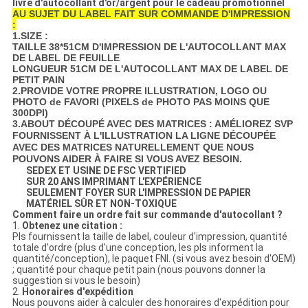
livre d'autocollant d'or/argent pour le cadeau promotionnel
AU SUJET DU LABEL FAIT SUR COMMANDE D'IMPRESSION
:
1.SIZE :
TAILLE 38*51CM D'IMPRESSION DE L'AUTOCOLLANT MAX
DE LABEL DE FEUILLE
LONGUEUR 51CM DE L'AUTOCOLLANT MAX DE LABEL DE
PETIT PAIN
2.PROVIDE VOTRE PROPRE ILLUSTRATION, LOGO OU
PHOTO de FAVORI (PIXELS de PHOTO PAS MOINS QUE
300DPI)
3.ABOUT DÉCOUPÉ AVEC DES MATRICES : AMÉLIOREZ SVP
FOURNISSENT À L'ILLUSTRATION LA LIGNE DÉCOUPÉE
AVEC DES MATRICES NATURELLEMENT QUE NOUS
POUVONS AIDER À FAIRE SI VOUS AVEZ BESOIN.
SEDEX ET USINE DE FSC VERTIFIED
SUR 20 ANS IMPRIMANT L'EXPÉRIENCE
SEULEMENT FOYER SUR L'IMPRESSION DE PAPIER
MATÉRIEL SÛR ET NON-TOXIQUE
Comment faire un ordre fait sur commande d'autocollant ?
1.
Obtenez une citation :
Pls fournissent la taille de label, couleur d'impression, quantité
totale d'ordre (plus d'une conception, les pls informent la
quantité/conception), le paquet FNI. (si vous avez besoin d'OEM)
; quantité pour chaque petit pain (nous pouvons donner la
suggestion si vous le besoin)
2.
Honoraires d'expédition
Nous pouvons aider à calculer des honoraires d'expédition pour