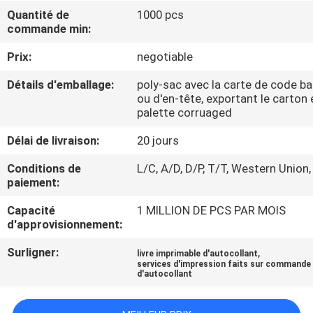
Quantité de
1000 pcs
commande min:
CONTRÔLE
DE
Prix:
negotiable
QUALITÉ
Détails d'emballage:
poly-sac avec la carte de code ba
ou d'en-tête, exportant le carton 
palette corruaged
CONTACTEZ-
Délai de livraison:
20 jours
NOUS
Conditions de
L/C, A/D, D/P, T/T, Western Union,
paiement:
DEMANDEZ
Capacité
1 MILLION DE PCS PAR MOIS
UNE
d'approvisionnement:
CITATION
Surligner:
,
livre imprimable d'autocollant
services d'impression faits sur commande
d'autocollant
PLAN
DU