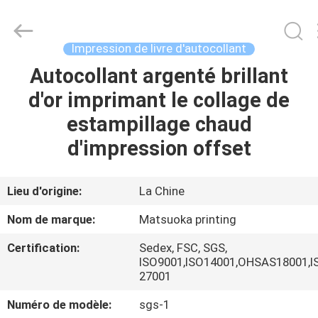
2026
Zhejiang
matsuoka
printing
co.,LTD.
Impression de livre d'autocollant
All
Rights
Reserved.
Autocollant argenté brillant
MAISON
d'or imprimant le collage de
PRODUITS
estampillage chaud
d'impression offset
AU
SUJET
Lieu d'origine:
La Chine
DE
Nom de marque:
Matsuoka printing
NOUS
Certification:
Sedex, FSC, SGS,
ISO9001,ISO14001,OHSAS18001,I
27001
VISITE
D'USINE
Numéro de modèle:
sgs-1