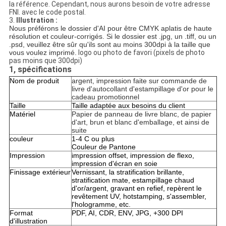
la référence. Cependant, nous aurons besoin de votre adresse
FNI. avec le code postal.
3.
Illustration :
Nous préférons le dossier d'AI pour être CMYK aplatis de haute
résolution et couleur-corrigés. Si le dossier est .jpg, un .tiff, ou un
.psd, veuillez être sûr qu'ils sont au moins 300dpi à la taille que
vous voulez imprimé.
logo ou photo de favori (pixels de photo
pas moins que 300dpi)
1, spécifications
Nom de produit
argent, impression faite sur commande de
livre d'autocollant d'estampillage d'or pour le
cadeau promotionnel
Taille
Taille adaptée aux besoins du client
Matériel
Papier de panneau de livre blanc, de papier
d'art, brun et blanc d'emballage, et ainsi de
suite
couleur
1-4 C ou plus
Couleur de Pantone
Impression
impression offset, impression de flexo,
impression d'écran en soie
Finissage extérieur
Vernissant, la stratification brillante,
stratification mate, estampillage chaud
d'or/argent, gravant en refief, repèrent le
revêtement UV, hotstamping, s'assembler,
l'hologramme, etc.
Format
PDF, AI, CDR, ENV, JPG, +300 DPI
d'illustration