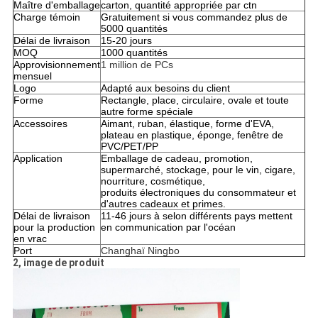
Maître d'emballage
carton, quantité appropriée par ctn
Charge témoin
Gratuitement si vous commandez plus de
5000 quantités
Délai de livraison
15-20 jours
MOQ
1000 quantités
Approvisionnement
1 million de PCs
mensuel
Logo
Adapté aux besoins du client
Forme
Rectangle, place, circulaire, ovale et toute
autre forme spéciale
Accessoires
Aimant, ruban, élastique, forme d'EVA,
plateau en plastique, éponge, fenêtre de
PVC/PET/PP
Application
Emballage de cadeau, promotion,
supermarché, stockage, pour le vin, cigare,
nourriture, cosmétique,
produits électroniques du consommateur et
d'autres cadeaux et primes.
Délai de livraison
11-46 jours à selon différents pays mettent
pour la production
en communication par l'océan
en vrac
Port
Changhaï Ningbo
2, image de produit