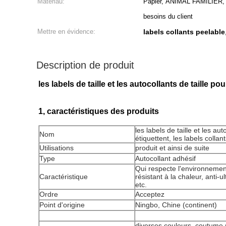
Matériau:
Papier, ANIMAL FAMILIER,
besoins du client
Mettre en évidence:
labels collants peelable
Description de produit
les labels de taille et les autocollants de taille po
1, caractéristiques des produits
les labels de taille et les aut
Nom
étiquettent, les labels collan
Utilisations
produit
et ainsi de suite
Type
Autocollant adhésif
Qui respecte l'environnement
Caractéristique
résistant à la chaleur, anti-u
etc.
Ordre
Acceptez
Point d'origine
Ningbo, Chine (continent)
diverses couleurs, coutume (