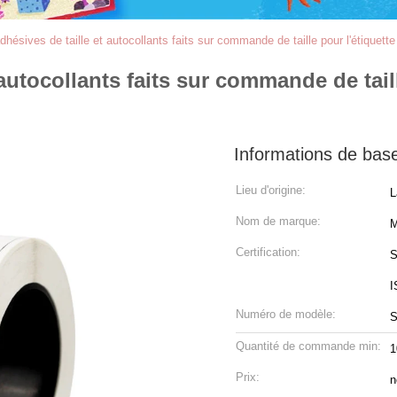
dhésives de taille et autocollants faits sur commande de taille pour l'étiquette
 autocollants faits sur commande de tail
Informations de bas
Lieu d'origine:
L
Nom de marque:
M
Certification:
S
I
Numéro de modèle:
S
Quantité de commande min:
1
Prix:
n