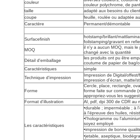
couleur
couleur polychrome, de pant
taille
adapté aux besoins du clien
coupe
feuille, roulée ou adaptée a
Caractère
Permanent/démontable
hotstamp/brillant/mattlamina
Surfacefinish
foilstamping/gravant en refie
il n'y a aucun MOQ, mais le p
MOQ
changé avec la quantité
les produits ont pu être em
Détail d'emballage
coutume de papier de bag/o
Caractéristiques
simple
Impression de Digital/offest
Technique d'impression
impression d'écran, matte/str
Cercle, place, rectangle, ova
Forme
forme faite sur commande (
appropriez-vous les suggest
Format d'illustration
AI, pdf, dpi 300 de CDR au 
•durable ; imperméable ; à l'
à l'épreuve des huiles, résist
•l'hologramme ou l'alumini
soyez employé
Les caractéristiques
•impression de bonne qualit
•jetable, aseptique, biodégra