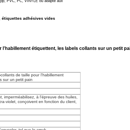
 pp, PVC, PC, VINYLE ou adapté aux
étiquettes adhésives vides
,
ur l'habillement étiquettent, les labels collants sur un petit pa
ocollants de taille pour l'habillement
ts sur un petit pain
, imperméabilisez, à l'épreuve des huiles,
ltra-violet, conçoivent en fonction du client,
anycolor, tel que le cmyk,