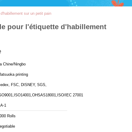
 d'habillement sur un petit pain
le pour l'étiquette d'habillement
e
a Chine/Ningbo
atsuoka printing
edex, FSC, DISNEY, SGS,
SO9001,ISO14001,OHSAS18001,ISO/IEC 27001
A-1
000 Rolls
egotiable