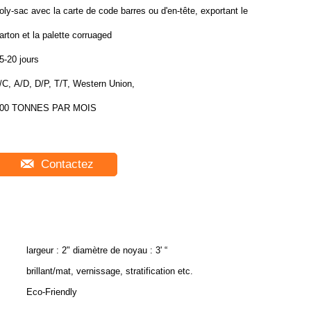
oly-sac avec la carte de code barres ou d'en-tête, exportant le
arton et la palette corruaged
5-20 jours
/C, A/D, D/P, T/T, Western Union,
00 TONNES PAR MOIS
Contactez
largeur : 2" diamètre de noyau : 3' “
brillant/mat, vernissage, stratification etc.
Eco-Friendly