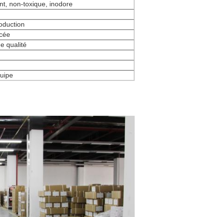
nt, non-toxique, inodore
oduction
ncée
e qualité
quipe