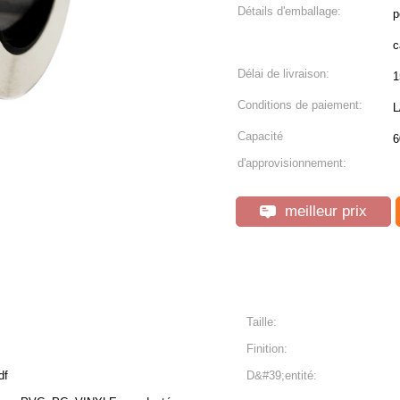
Détails d'emballage:
p
c
Délai de livraison:
1
Conditions de paiement:
L
Capacité
6
d'approvisionnement:
meilleur prix
Taille:
Finition:
df
D&#39;entité: