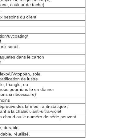
one, couleur de tache)
t
ux besoins du client
tion/uvcoating/
f
rix serait
paquetés dans le carton
r
/flexo/UV/toppan, soie
atification de lustre
le, triangle, ou
nous pourrions te en donner
ions si nécessaire)
moins
épreuve des larmes ; anti-statique ;
ant à la chaleur, anti-ultra-violet
um chaud ou le numéro de série peuvent
é, durable
dable, réutilisé.