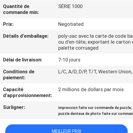
Quantité de
SÉRIE 1000
commande min:
CONTRÔLE
DE
Prix:
Negotiated
QUALITÉ
Détails d'emballage:
poly-sac avec la carte de code ba
ou d'en-tête, exportant le carton 
palette corruaged
CONTACTEZ-
Délai de livraison:
7-10 jours
NOUS
Conditions de
L/C, A/D, D/P, T/T, Western Union,
paiement:
DEMANDEZ
Capacité
2 millions de dollars par mois
UNE
d'approvisionnement:
CITATION
Surligner:
,
impression faite sur commande de puzzle
puzzle denteux de photo faite sur comma
PLAN
DU
MEILLEUR PRIX