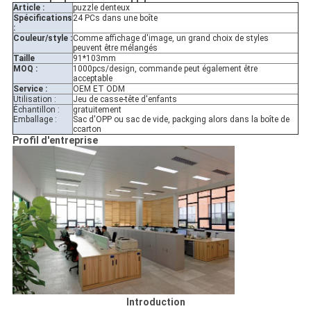
Article :
puzzle denteux
Spécifications
24 PCs dans une boîte
:
Couleur/style :
Comme affichage d'image, un grand choix de styles
peuvent être mélangés
Taille
91*103mm
MOQ :
1000pcs/design, commande peut également être
acceptable
Service :
OEM ET ODM
Utilisation :
Jeu de casse-tête d'enfants
Échantillon :
gratuitement
Emballage :
Sac d'OPP ou sac de vide, packging alors dans la boîte de
ccarton
Profil d'entreprise
Introduction