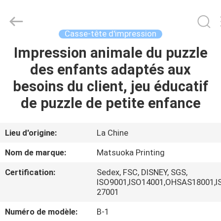
2026
Zhejiang
matsuoka
printing
co.,LTD.
Casse-tête d'impression
All
Rights
Reserved.
Impression animale du puzzle
MAISON
des enfants adaptés aux
PRODUITS
besoins du client, jeu éducatif
de puzzle de petite enfance
AU
SUJET
Lieu d'origine:
La Chine
DE
Nom de marque:
Matsuoka Printing
NOUS
Certification:
Sedex, FSC, DISNEY, SGS,
ISO9001,ISO14001,OHSAS18001,I
27001
VISITE
D'USINE
Numéro de modèle:
B-1