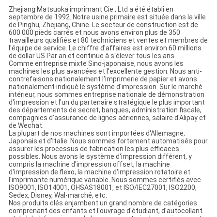
Zhejiang Matsuoka imprimant Cie., Ltd a été établi en
septembre de 1992. Notre usine primaire est située dans la ville
de Pinghu, Zhejiang, Chine. Le secteur de construction est de
600 000 pieds carrés et nous avons environ plus de 350
travailleurs qualifiés et 80 techniciens et ventes et membres de
l'équipe de service. Le chiffre d'affaires est environ 60 millions
de dollar US Par an et continue à s'élever tous les ans.
Comme entreprise mixte Sino-japonaise, nous avons les
machines les plus avancées et l'excellente gestion. Nous anti-
contrefaisons nationalement l'imprimerie de papier et avons
nationalement indiqué le système d'impression. Sur le marché
intérieur, nous sommes entreprise nationale de démonstration
d'impression et l'un du partenaire stratégique le plus important
des départements de secret, banques, administration fiscale,
compagnies d'assurance de lignes aériennes, salaire d'Alipay et
de Wechat.
La plupart de nos machines sont importées d'Allemagne,
Japonais et d'Italie. Nous sommes fortement automatisés pour
assurer les processus de fabrication les plus efficaces
possibles. Nous avons le système d'impression différent, y
compris la machine d'impression offset, la machine
d'impression de flexo, la machine d'impression rotatoire et
l'imprimante numérique variable. Nous sommes certifiés avec
ISO9001, ISO14001, OHSAS18001, et ISO/IEC27001, ISO2200,
Sedex, Disney, Wal-marché, etc.
Nos produits clés enjambent un grand nombre de catégories
comprenant des enfants et l'ouvrage d'étudiant, d'autocollant