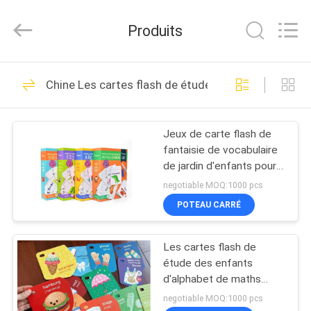
2026
Zhejiang
matsuoka
Produits
printing
co.,LTD.
All
Rights
Reserved.
MAISON
21
Chine Les cartes flash de étude des enfants
Impression livre
PRODUITS
pour enfants
Jeux de carte flash de
fantaisie de vocabulaire
AU
de jardin d'enfants pour
SUJET
des enfants en bas âge
negotiable MOQ:1000 pcs
d'élèves du cours
DE
POTEAU CARRÉ
préparatoire
29
NOUS
Impression de livre
Les cartes flash de
étude des enfants
VISITE
du conseil des
d'alphabet de maths
conçoivent librement la
D'USINE
negotiable MOQ:1000 pcs
enfants