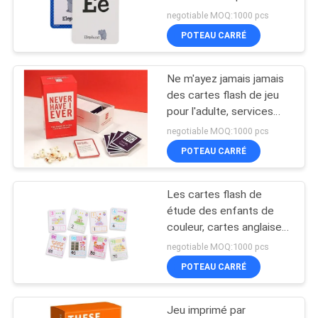
enfants en bas âge
negotiable MOQ:1000 pcs
SITE
préscolaires
POTEAU CARRÉ
44
PRIVACY
Spirale lié
Ne m'ayez jamais jamais
POLICY
des cartes flash de jeu
d'impression de livre
pour l'adulte, services
d'impression faits sur
negotiable MOQ:1000 pcs
commande de carte
POTEAU CARRÉ
flash
Les cartes flash de
20
étude des enfants de
Impression
couleur, cartes anglaises
d'étude de vocabulaire
negotiable MOQ:1000 pcs
d'autocollant
POTEAU CARRÉ
d'enfants
Jeu imprimé par