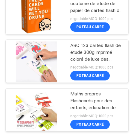
coutume de étude de
papier de cartes flash de
28
jeu de Tableau de partie
negotiable MOQ:1000 pcs
d'OEM
Les cartes flash de
POTEAU CARRÉ
étude des enfants
ABC 123 cartes flash de
étude 300g imprimé
coloré de luxe des
enfants
negotiable MOQ:1000 pcs
POTEAU CARRÉ
31
impression faite sur
Maths propres
Flashcards pour des
commande de
enfants, éducation de
journal
chiffon de cartes flash
negotiable MOQ:1000 pcs
de S d'enfants “
POTEAU CARRÉ