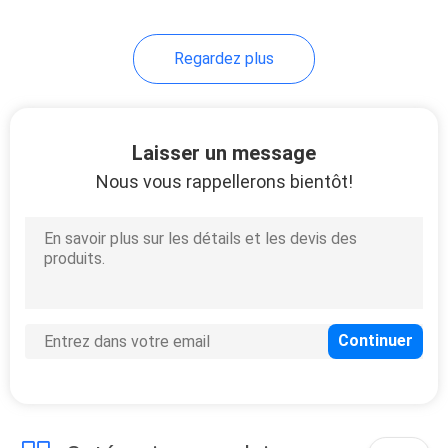
30
Regardez plus
Casse-tête
d'impression
Laisser un message
Nous vous rappellerons bientôt!
32
Labels auto-
adhésifs imprimés