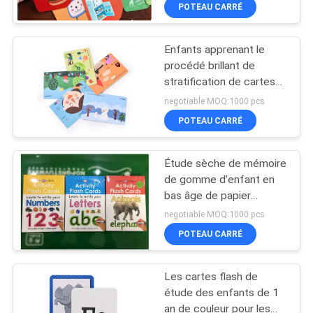
couleur multi de
POTEAU CARRÉ
Resuable
CONTRÔLE
Enfants apprenant le
DE
23
procédé brillant de
QUALITÉ
stratification de cartes
Impression de livre
flash de jardin d'enfants
negotiable MOQ:1000 pcs
d'autocollant
de langue
CONTACTEZ-
POTEAU CARRÉ
NOUS
Étude sèche de mémoire
de gomme d'enfant en
DEMANDEZ
bas âge de papier
29
éducatif préscolaire de
UNE
negotiable MOQ:1000 pcs
cartes flash
impression du livre à
POTEAU CARRÉ
CITATION
colorier
Les cartes flash de
PLAN
étude des enfants de 1
DU
an de couleur pour les