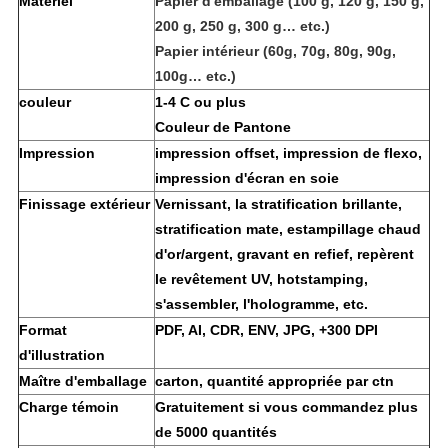
Matériel
Papier d'emballage (100 g, 120 g, 150 g,
200 g, 250 g, 300 g… etc.)
Papier intérieur (60g, 70g, 80g, 90g,
100g… etc.)
couleur
1-4 C ou plus
Couleur de Pantone
Impression
impression offset, impression de flexo,
impression d'écran en soie
Finissage extérieur
Vernissant, la stratification brillante,
stratification mate, estampillage chaud
d'or/argent, gravant en refief, repèrent
le revêtement UV, hotstamping,
s'assembler, l'hologramme, etc.
Format
PDF, AI, CDR, ENV, JPG, +300 DPI
d'illustration
Maître d'emballage
carton, quantité appropriée par ctn
Charge témoin
Gratuitement si vous commandez plus
de 5000 quantités