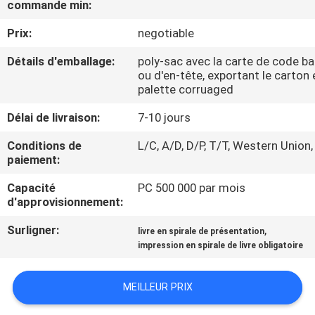
commande min:
CONTRÔLE
Prix:
negotiable
DE
Détails d'emballage:
poly-sac avec la carte de code ba
ou d'en-tête, exportant le carton 
QUALITÉ
palette corruaged
Délai de livraison:
7-10 jours
CONTACTEZ-
Conditions de
L/C, A/D, D/P, T/T, Western Union,
NOUS
paiement:
Capacité
PC 500 000 par mois
DEMANDEZ
d'approvisionnement:
UNE
Surligner:
,
livre en spirale de présentation
CITATION
impression en spirale de livre obligatoire
PLAN
MEILLEUR PRIX
DU