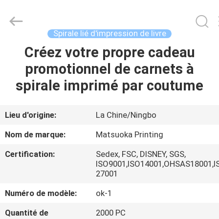
2026
Zhejiang
matsuoka
printing
co.,LTD.
Spirale lié d'impression de livre
All
Rights
Reserved.
Créez votre propre cadeau
MAISON
promotionnel de carnets à
PRODUITS
spirale imprimé par coutume
AU
Lieu d'origine:
La Chine/Ningbo
SUJET
Nom de marque:
Matsuoka Printing
DE
Certification:
Sedex, FSC, DISNEY, SGS,
NOUS
ISO9001,ISO14001,OHSAS18001,I
27001
VISITE
Numéro de modèle:
ok-1
D'USINE
Quantité de
2000 PC