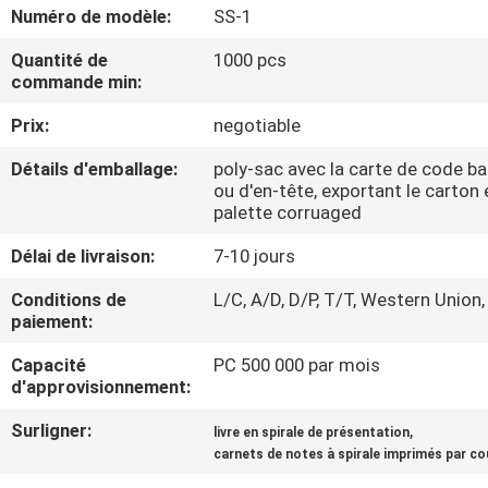
Numéro de modèle:
SS-1
CONTRÔLE
Quantité de
1000 pcs
commande min:
DE
QUALITÉ
Prix:
negotiable
Détails d'emballage:
poly-sac avec la carte de code ba
CONTACTEZ-
ou d'en-tête, exportant le carton 
palette corruaged
NOUS
Délai de livraison:
7-10 jours
DEMANDEZ
Conditions de
L/C, A/D, D/P, T/T, Western Union,
paiement:
UNE
Capacité
PC 500 000 par mois
CITATION
d'approvisionnement:
Surligner:
,
livre en spirale de présentation
PLAN
carnets de notes à spirale imprimés par c
DU