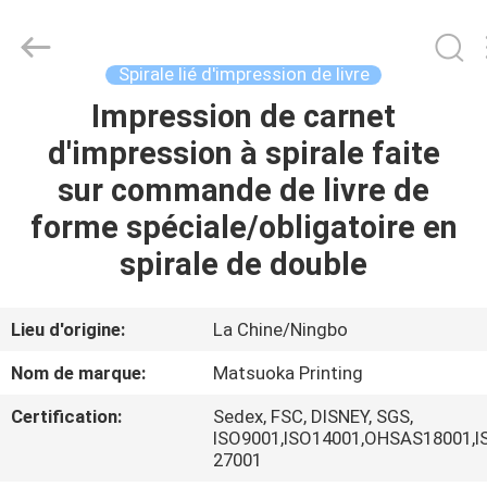
2026
Zhejiang
matsuoka
printing
co.,LTD.
Spirale lié d'impression de livre
All
Rights
Reserved.
Impression de carnet
MAISON
d'impression à spirale faite
PRODUITS
sur commande de livre de
forme spéciale/obligatoire en
AU
spirale de double
SUJET
DE
Lieu d'origine:
La Chine/Ningbo
NOUS
Nom de marque:
Matsuoka Printing
Certification:
Sedex, FSC, DISNEY, SGS,
VISITE
ISO9001,ISO14001,OHSAS18001,I
27001
D'USINE