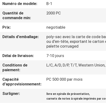
Numéro de modèle:
B-1
CONTRÔLE
Quantité de
2000 PC
commande min:
DE
QUALITÉ
Prix:
negotiable
Détails d'emballage:
poly-sac avec la carte de code ba
CONTACTEZ-
ou d'en-tête, exportant le carton 
palette corruaged
NOUS
Délai de livraison:
7-10 jours
DEMANDEZ
Conditions de
L/C, A/D, D/P, T/T, Western Union,
paiement:
UNE
Capacité
PC 500 000 par mois
CITATION
d'approvisionnement:
Surligner:
,
livre en spirale de présentation
PLAN
carnets de notes à spirale imprimés par c
DU