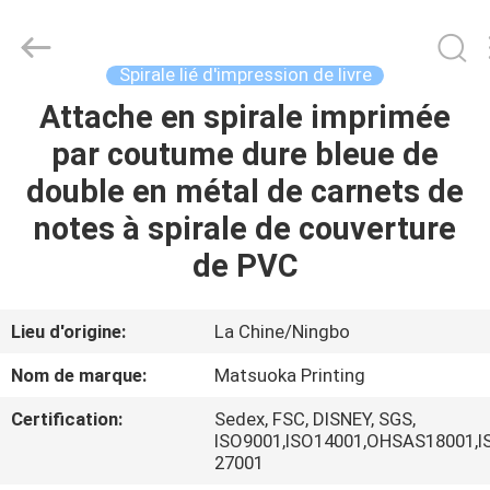
2026
Zhejiang
matsuoka
printing
co.,LTD.
Spirale lié d'impression de livre
All
Rights
Reserved.
Attache en spirale imprimée
MAISON
par coutume dure bleue de
PRODUITS
double en métal de carnets de
notes à spirale de couverture
AU
de PVC
SUJET
DE
Lieu d'origine:
La Chine/Ningbo
NOUS
Nom de marque:
Matsuoka Printing
Certification:
Sedex, FSC, DISNEY, SGS,
VISITE
ISO9001,ISO14001,OHSAS18001,I
27001
D'USINE