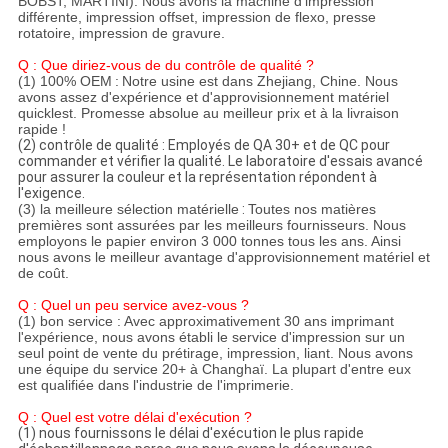
BOBST, MARTINI).
Nous avons la machine d'impression
différente, impression offset, impression de flexo, presse
rotatoire, impression de gravure.
Q : Que diriez-vous de du contrôle de qualité ?
(1) 100% OEM
:
Notre usine est dans Zhejiang, Chine. Nous
avons assez d'expérience et d'approvisionnement matériel
quicklest. Promesse absolue au meilleur prix et à la livraison
rapide !
(2) contrôle de qualité : Employés de QA 30+ et de QC pour
commander et vérifier la qualité. Le laboratoire d'essais avancé
pour assurer la couleur et la représentation répondent à
l'exigence.
(3) la meilleure sélection matérielle
:
Toutes nos matières
premières sont assurées par les meilleurs fournisseurs. Nous
employons le papier environ 3 000 tonnes tous les ans. Ainsi
nous avons le meilleur avantage d'approvisionnement matériel et
de coût.
Q : Quel un peu service avez-vous ?
(1) bon service : Avec approximativement 30 ans imprimant
l'expérience, nous avons établi le service d'impression sur un
seul point de vente du prétirage, impression, liant. Nous avons
une équipe du service 20+ à Changhaï. La plupart d'entre eux
est qualifiée dans l'industrie de l'imprimerie.
Q : Quel est votre délai d'exécution ?
(1) nous fournissons le délai d'exécution le plus rapide