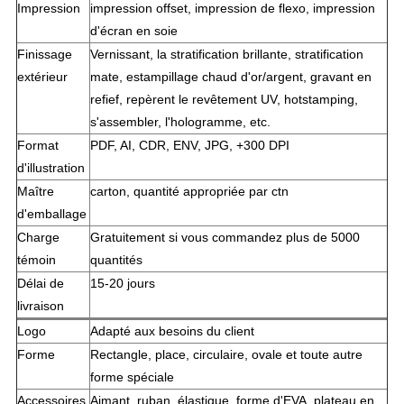
Impression
impression offset, impression de flexo, impression
d'écran en soie
Finissage
Vernissant, la stratification brillante, stratification
extérieur
mate, estampillage chaud d'or/argent, gravant en
refief, repèrent le revêtement UV, hotstamping,
s'assembler, l'hologramme, etc.
Format
PDF, AI, CDR, ENV, JPG, +300 DPI
d'illustration
Maître
carton, quantité appropriée par ctn
d'emballage
Charge
Gratuitement si vous commandez plus de 5000
témoin
quantités
Délai de
15-20 jours
livraison
Logo
Adapté aux besoins du client
Forme
Rectangle, place, circulaire, ovale et toute autre
forme spéciale
Accessoires
Aimant, ruban, élastique, forme d'EVA, plateau en