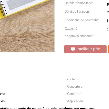
Détails d'emballage:
p
Délai de livraison:
2
Conditions de paiement:
L
Capacité
1
d'approvisionnement:
meilleur prix
couleur:
Couverture:
ures
Compte ::
tion
Application:
entation
carnets de notes à spirale imprimés par coutume
,