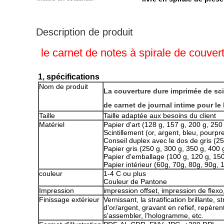
Description de produit
le carnet de notes à spirale de couve
1, spécifications
Nom de produit
La couverture dure imprimée de scin
de carnet de journal intime pour le
Taille
Taille adaptée aux besoins du client
Matériel
Papier d'art (128 g, 157 g, 200 g, 250
Scintillement (or, argent, bleu, pourpre
Conseil duplex avec le dos de gris (2
Papier gris (250 g, 300 g, 350 g, 400 
Papier d'emballage (100 g, 120 g, 150
Papier intérieur (60g, 70g, 80g, 90g,
couleur
1-4 C ou plus
Couleur de Pantone
Impression
impression offset, impression de flexo
Finissage extérieur
Vernissant, la stratification brillante, 
d'or/argent, gravant en refief, repère
s'assembler, l'hologramme, etc.