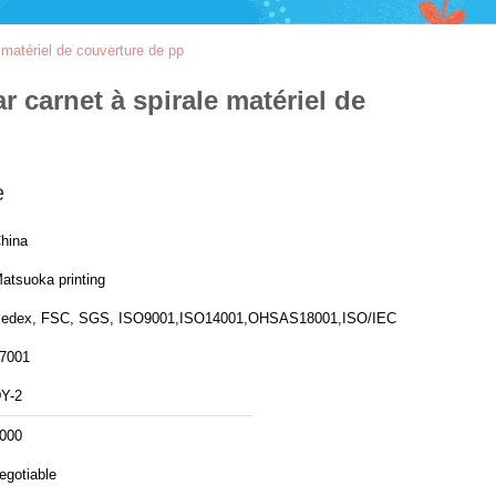
matériel de couverture de pp
 carnet à spirale matériel de
e
hina
atsuoka printing
edex, FSC, SGS, ISO9001,ISO14001,OHSAS18001,ISO/IEC
7001
Y-2
000
egotiable