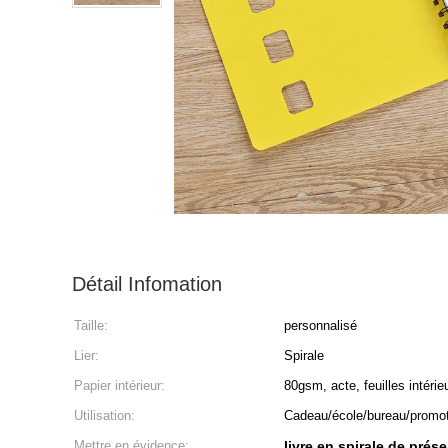
Détail Infomation
Taille:
personnalisé
Lier:
Spirale
Papier intérieur:
80gsm, acte, feuilles intérie
Utilisation:
Cadeau/école/bureau/promo
Mettre en évidence:
livre en spirale de prés