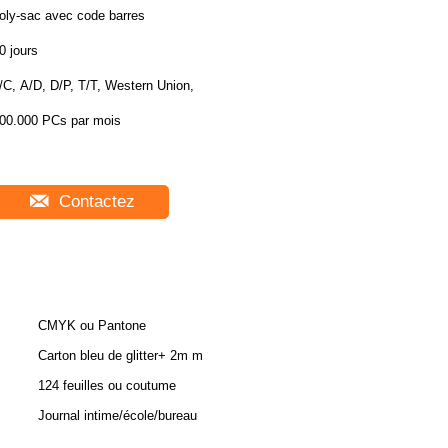
oly-sac avec code barres
0 jours
/C, A/D, D/P, T/T, Western Union,
00.000 PCs par mois
Contactez
CMYK ou Pantone
Carton bleu de glitter+ 2m m
124 feuilles ou coutume
Journal intime/école/bureau