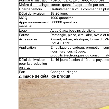
Format d'illustration
PDF, AI, CDR, ENV, JPG, +300 DPI
Maître d'emballage
carton, quantité appropriée par ctn
Charge témoin
Gratuitement si vous commandez plus
Délai de livraison
15-20 jours
MOQ
1000 quantités
Approvisionnement
500000 quantités
mensuel
Logo
Adapté aux besoins du client
Forme
Rectangle, place, circulaire, ovale et 
Accessoires
Aimant, ruban, élastique, forme d'EVA
PVC/PET/PP
Application
Emballage de cadeau, promotion, supe
nourriture, cosmétique,
produits électroniques du consommate
Délai de livraison
11-46 jours à selon différents pays m
pour la production
en vrac
Port
Changhaï Ningbo
2, image de détail de produit